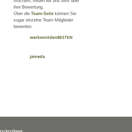
möchten, freuen wir uns sehr über
ihre Bewertung.
Über die
Team-Seite
können Sie
sogar einzelne Team-Mitglieder
bewerten.
werkenntdenBESTEN
jameda
eschreibung